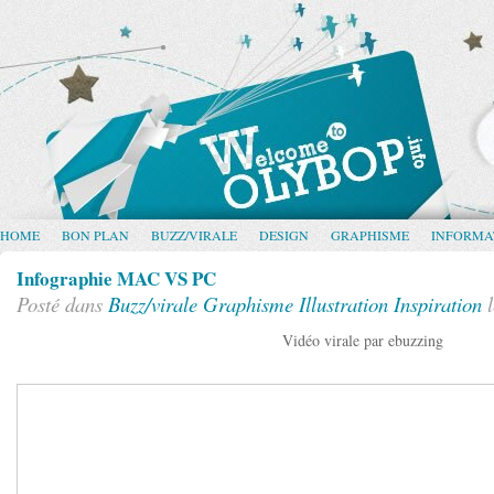
HOME
BON PLAN
BUZZ/VIRALE
DESIGN
GRAPHISME
INFORMA
Infographie MAC VS PC
Posté dans
Buzz/virale
Graphisme
Illustration
Inspiration
l
Vidéo virale par ebuzzing