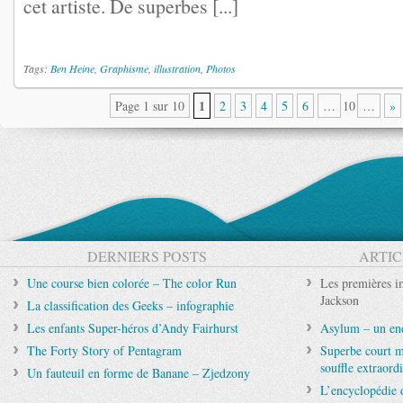
cet artiste. De superbes [...]
Tags:
Ben Heine
,
Graphisme
,
illustration
,
Photos
1
Page 1 sur 10
2
3
4
5
6
…
10
…
»
DERNIERS POSTS
ARTIC
Une course bien colorée – The color Run
Les premières i
Jackson
La classification des Geeks – infographie
Les enfants Super-héros d’Andy Fairhurst
Asylum – un end
The Forty Story of Pentagram
Superbe court m
souffle extraord
Un fauteuil en forme de Banane – Zjedzony
L’encyclopédie 