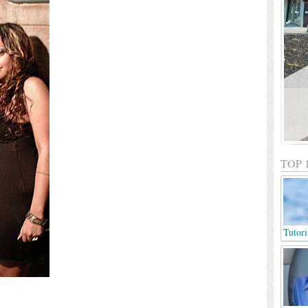
TOP 
Tutori