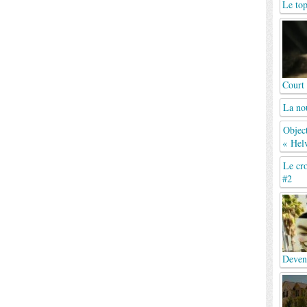
Le top
Court
La no
Object
« Helv
Le cro
#2
Deven