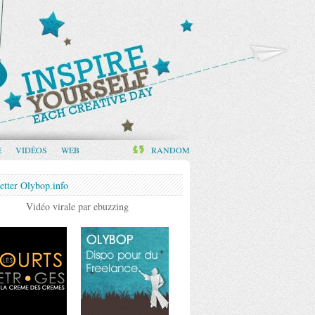
E
VIDÉOS
WEB
RANDOM
etter Olybop.info
Vidéo virale par ebuzzing