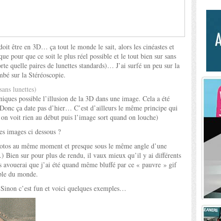
oit être en 3D… ça tout le monde le sait, alors les cinéastes et
ique pour que ce soit le plus réel possible et le tout bien sur sans
te quelle paires de lunettes standards)… J’ai surfé un peu sur la
tombé sur la Stéréoscopie.
sans lunettes)
hniques possible l’illusion de la 3D dans une image. Cela a été
 Donc ça date pas d’hier… C’est d’ailleurs le même principe qui
 on voit rien au début puis l’image sort quand on louche)
s images ci dessous ?
2 photos au même moment et presque sous le même angle d’une
 Bien sur pour plus de rendu, il vaux mieux qu’il y ai différents
us avouerai que j’ai été quand même bluffé par ce « pauvre » gif
mple du monde.
 Sinon c’est fun et voici quelques exemples…