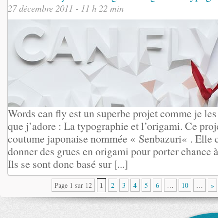
27 décembre 2011 - 11 h 22 min
Words can fly est un superbe projet comme je les a
que j’adore : La typographie et l’origami. Ce proj
coutume japonaise nommée « Senbazuri« . Elle co
donner des grues en origami pour porter chance à 
Ils se sont donc basé sur [...]
1
Page 1 sur 12
2
3
4
5
6
…
10
…
»