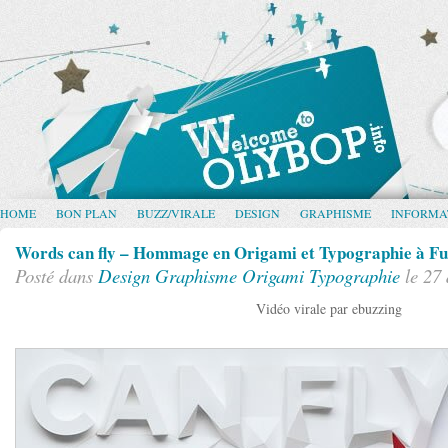
HOME
BON PLAN
BUZZ/VIRALE
DESIGN
GRAPHISME
INFORMA
Words can fly – Hommage en Origami et Typographie à F
Posté dans
Design
Graphisme
Origami
Typographie
le 27
Vidéo virale par ebuzzing