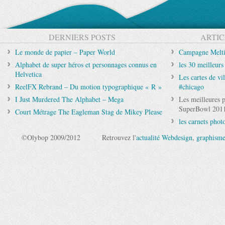
DERNIERS POSTS
ARTIC
Le monde de papier – Paper World
Campagne Meltin
Alphabet de super héros et personnages connus en
les 30 meilleu
Helvetica
Les cartes de vi
ReelFX Rebrand – Du motion typographique « R »
#chicago
I Just Murdered The Alphabet – Mega
Les meilleures p
SuperBowl 201
Court Métrage The Eagleman Stag de Mikey Please
les carnets phot
©Olybop 2009/2012
Retrouvez l'
actualité Webdesign
,
graphism