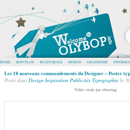
HOME
BON PLAN
BUZZ/VIRALE
DESIGN
GRAPHISME
INFORMA
Les 18 nouveaux commandements du Designer – Poster ty
Posté dans
Design
Inspiration
Publicités
Typographie
le 3
Vidéo virale par ebuzzing