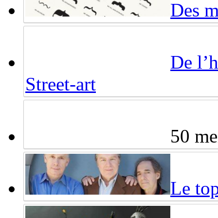
Des mo
De l’
Street-art
50 mei
Le top