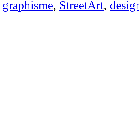
graphisme
,
StreetArt
,
desig