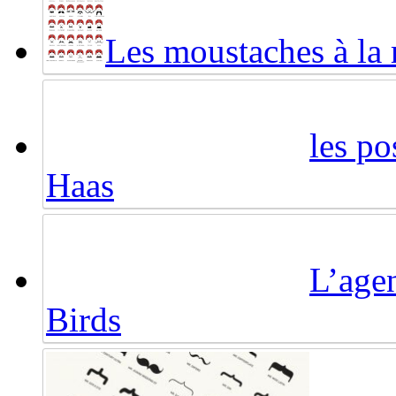
Les moustaches à la
les po
Haas
L’agen
Birds