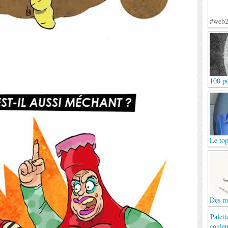
#web2
100 pu
Le top
Des mo
Palett
couleu