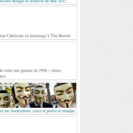
licités designs et créatives de Mai 2012
teau Caketrope en hommage à Tim Burton
de créer une guitare en 299h – Alma
nca
ez un Anonymous, créez et portez le masque