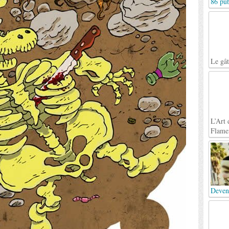
86 pub
Le gâ
L’Art 
Flame
Deven