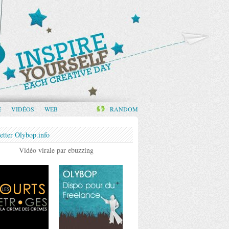
E
VIDÉOS
WEB
RANDOM
etter Olybop.info
Vidéo virale par ebuzzing