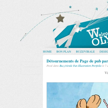
HOME
BON PLAN
BUZZ/VIRALE
DESI
Détournements de Page de pub pa
Posté dans
Buzz/virale
Fun
Illustration
Portfolio
le 7 
Vi