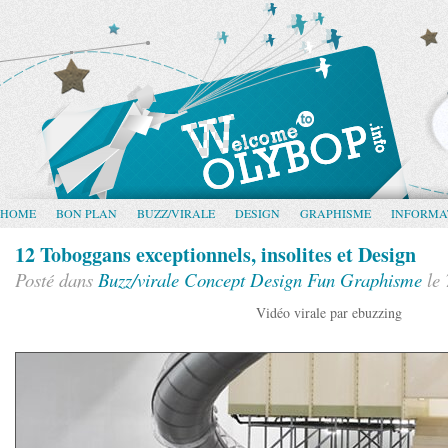
HOME
BON PLAN
BUZZ/VIRALE
DESIGN
GRAPHISME
INFORMA
12 Toboggans exceptionnels, insolites et Design
Posté dans
Buzz/virale
Concept
Design
Fun
Graphisme
le 
Vidéo virale par ebuzzing