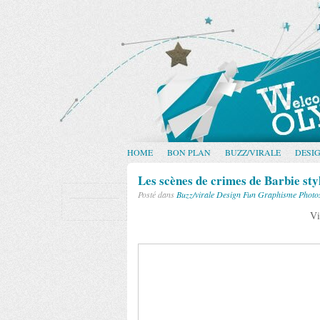
HOME
BON PLAN
BUZZ/VIRALE
DESI
Les scènes de crimes de Barbie sty
Posté dans
Buzz/virale
Design
Fun
Graphisme
Photo
Vi