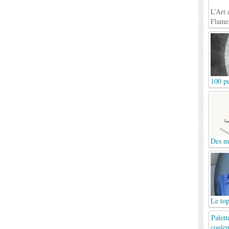
L’Art 
Flame
100 pu
Des mo
Le top
Palett
couleu