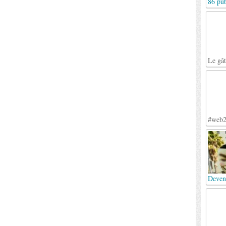
86 pub
Le gâ
#web2
Deven