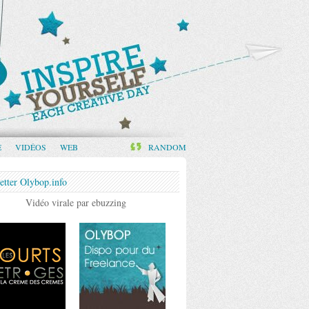
E
VIDÉOS
WEB
RANDOM
etter Olybop.info
Vidéo virale par ebuzzing