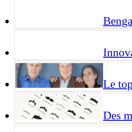
Benga
Innova
Le top
Des mo