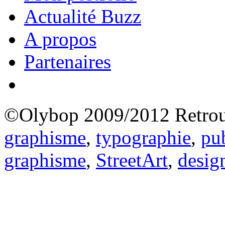
Actualité Buzz
A propos
Partenaires
©Olybop 2009/2012
Retrou
graphisme
,
typographie
,
pub
graphisme
,
StreetArt
,
desig