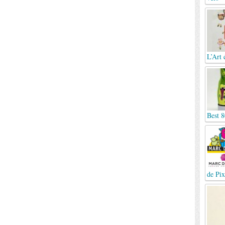
L’Art 
Best 8
de Pix