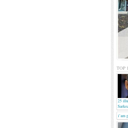
TOP 
25 ill
Sarko
i’am 