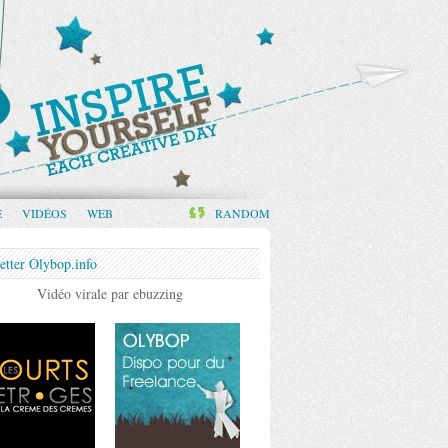
E
VIDÉOS
WEB
RANDOM
etter Olybop.info
Vidéo virale par ebuzzing