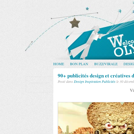
HOME
BON PLAN
BUZZ/VIRALE
DESI
90+ publicités design et créative
Posté dans
Design
Inspiration
Publicités
le 30 décem
Vi