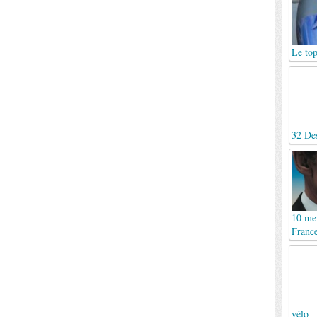
Le top
32 Des
10 mei
France
vélo