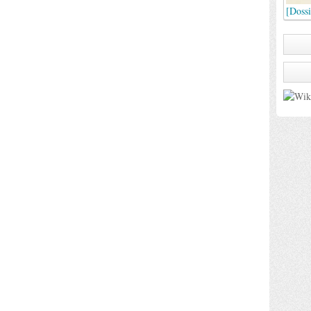
[Doss