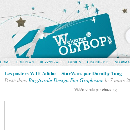
HOME
BON PLAN
BUZZ/VIRALE
DESIGN
GRAPHISME
INFORMA
Les posters WTF Adidas – StarWars par Dorothy Tang
Posté dans
Buzz/virale
Design
Fun
Graphisme
le 7 mars 2
Vidéo virale par ebuzzing