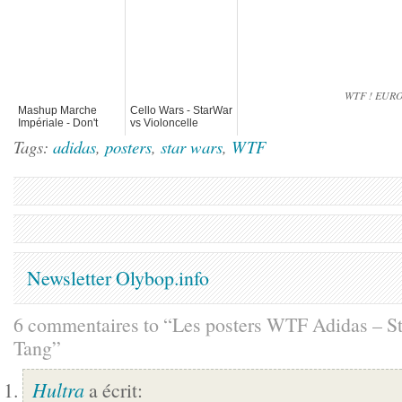
WTF ! EURO20
Mashup Marche
Cello Wars - StarWar
Impériale - Don't
vs Violoncelle
hold back, just push
Tags:
adidas
,
posters
,
star wars
,
WTF
things forward
Newsletter Olybop.info
6 commentaires to “Les posters WTF Adidas – S
Tang”
Hultra
a écrit: