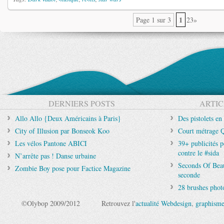
1
Page 1 sur 3
23»
DERNIERS POSTS
ARTIC
Allo Allo {Deux Américains à Paris}
Des pistolets en
City of Illusion par Bonseok Koo
Court métrage Q
Les vélos Pantone ABICI
39+ publicités p
contre le #sida
N’arrête pas ! Danse urbaine
Seconds Of Beau
Zombie Boy pose pour Factice Magazine
seconde
28 brushes phot
©Olybop 2009/2012
Retrouvez l'
actualité Webdesign
,
graphism