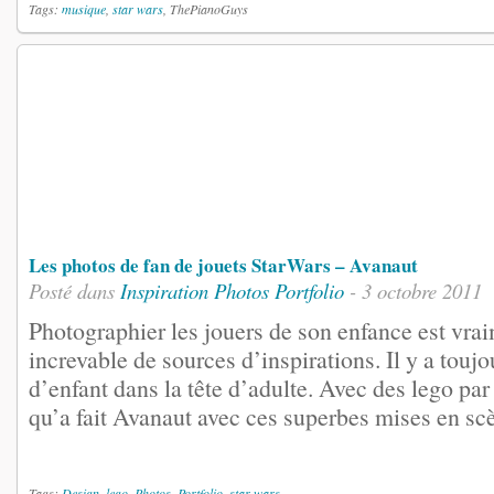
Tags:
musique
,
star wars
, ThePianoGuys
Les photos de fan de jouets StarWars – Avanaut
Posté dans
Inspiration
Photos
Portfolio
- 3 octobre 2011
Photographier les jouers de son enfance est vra
increvable de sources d’inspirations. Il y a touj
d’enfant dans la tête d’adulte. Avec des lego pa
qu’a fait Avanaut avec ces superbes mises en scè
Tags:
Design
,
lego
,
Photos
,
Portfolio
,
star wars