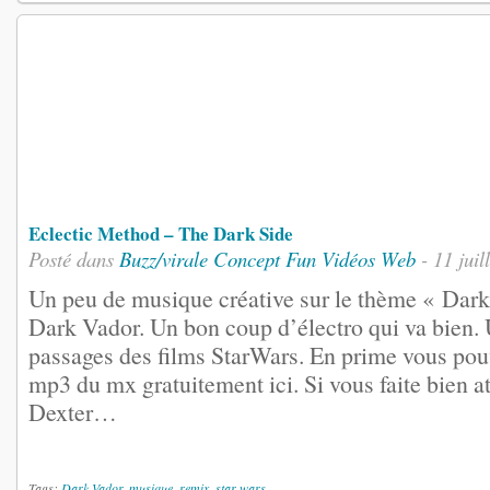
Eclectic Method – The Dark Side
Posté dans
Buzz/virale
Concept
Fun
Vidéos
Web
- 11 juil
Un peu de musique créative sur le thème « Dark
Dark Vador. Un bon coup d’électro qui va bien.
passages des films StarWars. En prime vous pouv
mp3 du mx gratuitement ici. Si vous faite bien att
Dexter…
Tags:
Dark Vador
,
musique
,
remix
,
star wars