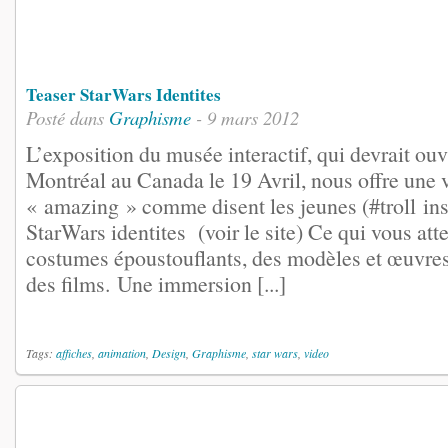
Teaser StarWars Identites
Posté dans
Graphisme
- 9 mars 2012
L’exposition du musée interactif, qui devrait ouv
Montréal au Canada le 19 Avril, nous offre une v
« amazing » comme disent les jeunes (#troll in
StarWars identites (voir le site) Ce qui vous att
costumes époustouflants, des modèles et œuvres d
des films. Une immersion [...]
Tags:
affiches
,
animation
,
Design
,
Graphisme
,
star wars
,
video