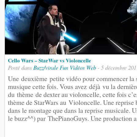
Cello Wars – StarWar vs Violoncelle
Posté dans
Buzz/virale
Fun
Vidéos
Web
- 5 décembre 201
Une deuxième petite vidéo pour commencer la 
musique cette fois. Vous avez déjà vu la dernière
du thème de dexter au violoncelle, cette fois c’e
thème de StarWars au Violoncelle. Une reprise b
dans le montage que dans la reprise musicale. U
le buzz^^) par ThePianoGuys. Une production ass