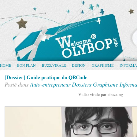
HOME
BON PLAN
BUZZ/VIRALE
DESIGN
GRAPHISME
INFORMA
[Dossier] Guide pratique du QRCode
Posté dans
Auto-entrepreneur
Dossiers
Graphisme
Informa
Vidéo virale par ebuzzing