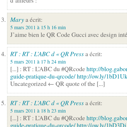
d’ailleurs :
Mary
a écrit:
5 mars 2011 à 15 h 16 min
J’aime bien le QR Code Gucci avec design inté
RT : RT : L’ABC d « QR Press
a écrit:
5 mars 2011 à 17 h 24 min
[...] : RT : L’ABC du #QRcode
http://blog.gabo
guide-pratique-du-qrcode/
http://ow.ly/1bD1U
Uncategorized ← QR quote of the [...]
RT : RT : L’ABC d « QR Press
a écrit:
5 mars 2011 à 18 h 23 min
[...] : RT : L’ABC du #QRcode
http://blog.gabo
guide-pratique-du-qrcode/
http://ow.ly/1bD3Dj