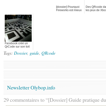
[dossier] Pourquoi
Des QRcode d
Fireworks est mieux
les jeux de Xb
que Photoshop pour
faire du WEB
Facebook créé un
QrCode sur son toit
Tags:
Dossier
,
guide
,
QRcode
Newsletter Olybop.info
29 commentaires to “[Dossier] Guide pratique 