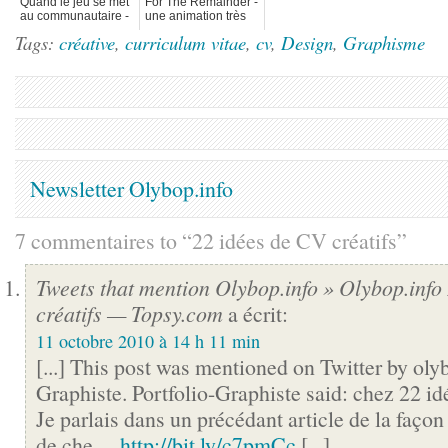
Quand le jeu se met
For The Remainder -
au communautaire -
une animation très
MyWittyGames
curieuse
Tags:
créative
,
curriculum vitae
,
cv
,
Design
,
Graphisme
Newsletter Olybop.info
7 commentaires to “22 idées de CV créatifs”
Tweets that mention Olybop.info » Olybop.info
créatifs — Topsy.com
a écrit:
11 octobre 2010 à 14 h 11 min
[...] This post was mentioned on Twitter by olyb
Graphiste. Portfolio-Graphiste said: chez 22 id
Je parlais dans un précédant article de la façon 
de che…
http://bit.ly/c7pmCc
[...]