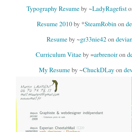
Typography Resume
by ~
LadyRagefist
o
Resume 2010
by *
SteamRobin
on
de
Resume
by ~
gr33nie42
on
devian
Curriculum Vitae
by =
arbrenoir
on
d
My Resume
by ~
ChuckDLay
on
dev