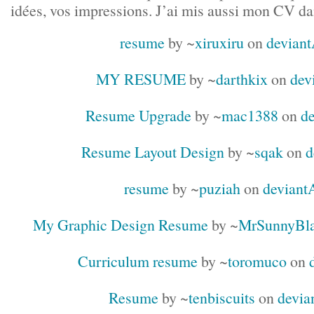
idées, vos impressions. J’ai mis aussi mon CV d
resume
by ~
xiruxiru
on
deviant
MY RESUME
by ~
darthkix
on
dev
Resume Upgrade
by ~
mac1388
on
de
Resume Layout Design
by ~
sqak
on
d
resume
by ~
puziah
on
deviant
My Graphic Design Resume
by ~
MrSunnyBl
Curriculum resume
by ~
toromuco
on
Resume
by ~
tenbiscuits
on
devia