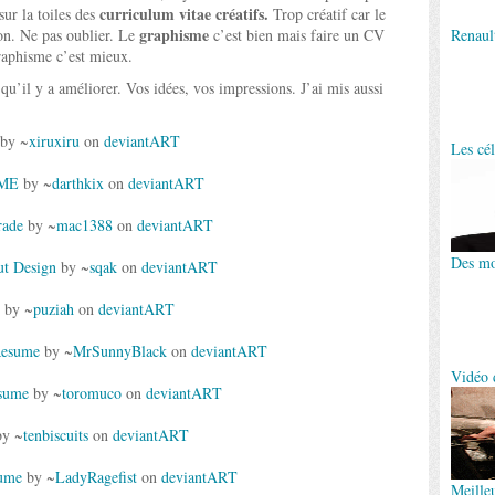
curriculum vitae créatifs.
ur la toiles des
Trop créatif car le
graphisme
ion. Ne pas oublier. Le
c’est bien mais faire un CV
Renaul
graphisme c’est mieux.
u’il y a améliorer. Vos idées, vos impressions. J’ai mis aussi
by ~
xiruxiru
on
deviant
ART
Les cél
ME
by ~
darthkix
on
deviant
ART
rade
by ~
mac1388
on
deviant
ART
Des mo
t Design
by ~
sqak
on
deviant
ART
by ~
puziah
on
deviant
ART
Resume
by ~
MrSunnyBlack
on
deviant
ART
Vidéo 
esume
by ~
toromuco
on
deviant
ART
y ~
tenbiscuits
on
deviant
ART
ume
by ~
LadyRagefist
on
deviant
ART
Meille