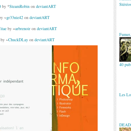
Stéréo
0
by *
SteamRobin
on
deviant
ART
y ~
gr33nie42
on
deviant
ART
itae
by =
arbrenoir
on
deviant
ART
Fumer, 
by ~
ChuckDLay
on
deviant
ART
40 pub
Les Lo
DEADLI