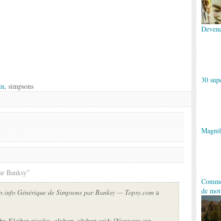
Devene
30 sup
in
, simpsons
Magnif
ar Banksy”
Commen
de mot
op.info Générique de Simpsons par Banksy — Topsy.com
a
 by Kleiber nicolas, olybop. olybop said: [Nouveau sur