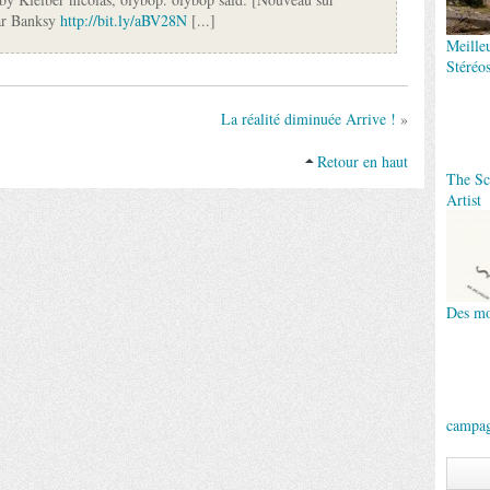
ar Banksy
http://bit.ly/aBV28N
[...]
Meille
Stéréo
La réalité diminuée Arrive !
»
Retour en haut
The Scr
Artist
Des mo
campag