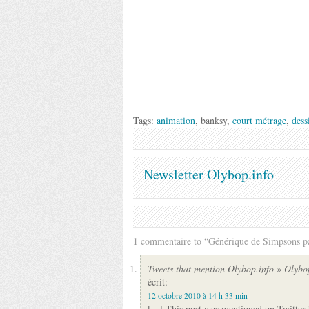
Tags:
animation
, banksy,
court métrage
,
dess
Newsletter Olybop.info
1 commentaire to “Générique de Simpsons p
Tweets that mention Olybop.info » Olyb
écrit:
12 octobre 2010 à 14 h 33 min
[...] This post was mentioned on Twitter