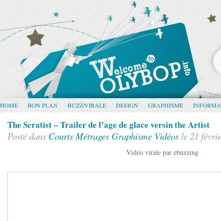
HOME
BON PLAN
BUZZ/VIRALE
DESIGN
GRAPHISME
INFORMA
The Scratist – Trailer de l’age de glace versin the Artist
Posté dans
Courts Métrages
Graphisme
Vidéos
le 21 févri
Vidéo virale par ebuzzing