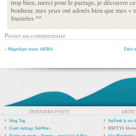
trop bien, merci pour le partage, je découvre ce 
bonheur, mes yeux ont adorés bien que mes « n
frustrées ^^
Poster un commentaire
«
Magnifique teaser AKIRA
Faire 
DERNIERS POSTS
ARTIC
Shag Tag
JayFunk le roi 
Court métrage SubWars
BXFTYS Showr
Trailer en mode « Fumée » pour God of War
Our Wonderful 