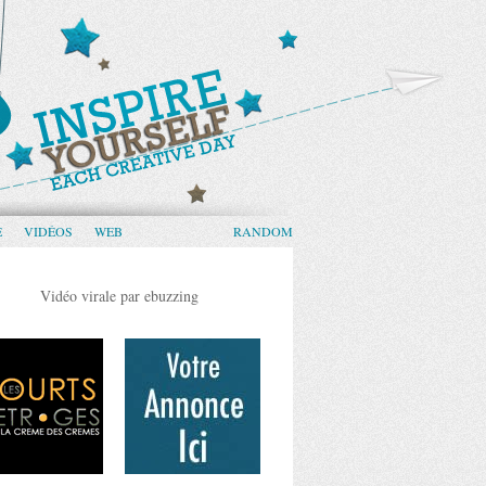
E
VIDÉOS
WEB
RANDOM
Vidéo virale par ebuzzing