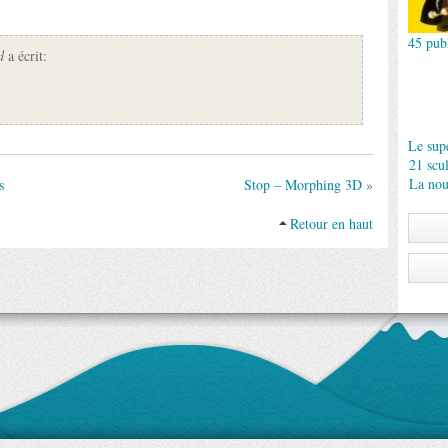
45 publ
d
a écrit:
Le supe
21 scu
La nou
s
Stop – Morphing 3D
»
Retour en haut