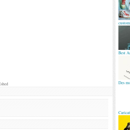
custom
Best A
Des mo
Eshed
Carica