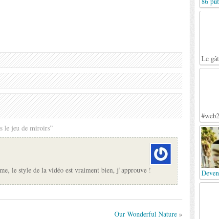
86 pub
Le gâ
#web2
 le jeu de miroirs”
e, le style de la vidéo est vraiment bien, j’approuve !
Deven
Our Wonderful Nature
»