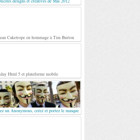
licités designs et créatives de Mai 2012
teau Caketrope en hommage à Tim Burton
day Html 5 et plateforme mobile
ez un Anonymous, créez et portez le masque