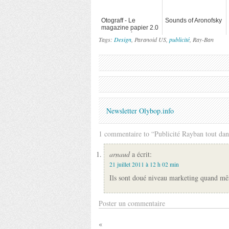
Otograff - Le
Sounds of Aronofsky
magazine papier 2.0
dont vous êtes
Tags:
Design
, Paranoid US,
publicité
, Ray-Ban
l'auteur
Newsletter Olybop.info
1 commentaire to “Publicité Rayban tout dans
arnaud
a écrit:
21 juillet 2011 à 12 h 02 min
Ils sont doué niveau marketing quand mêm
Poster un commentaire
«