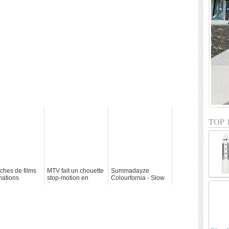
TOP 
iches de films
MTV fait un chouette
Summadayze
mations
stop-motion en
Colourfornia - Slow
rnées
éclatant des ballons
motion