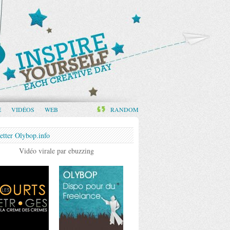
E
VIDÉOS
WEB
RANDOM
etter Olybop.info
Vidéo virale par ebuzzing