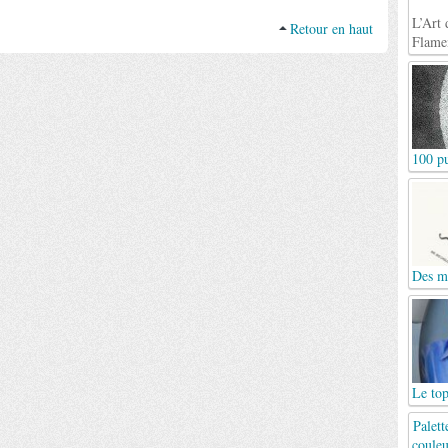
L’Art 
Retour en haut
Flame
100 pu
Des mo
Le top
Palett
couleu