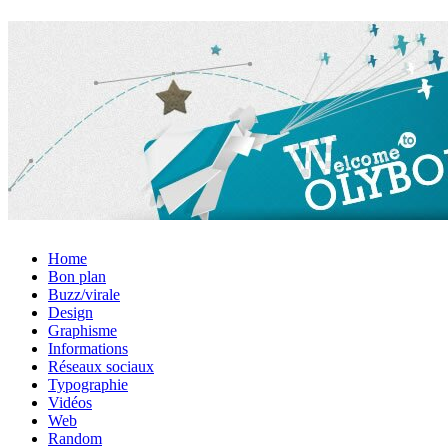
Home
Bon plan
Buzz/virale
Design
Graphisme
Informations
Réseaux sociaux
Typographie
Vidéos
Web
Random