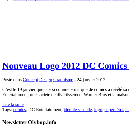
Nouveau Logo 2012 DC Comics 
Posté dans
Concept
Design
Graphisme
- 24 janvier 2012
C’est le 19 janvier que la « si connue » marque de comics a révélé sa
Entertainment, une société de divertissement Warner Bros et la mais
Lire la suite
Tags:
comics
, DC Entertainment,
identité visuelle
,
logo
,
superhéros
2
Newsletter Olybop.info