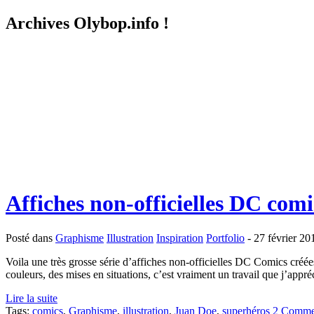
Archives Olybop.info !
Affiches non-officielles DC com
Posté dans
Graphisme
Illustration
Inspiration
Portfolio
- 27 février 20
Voila une très grosse série d’affiches non-officielles DC Comics créée
couleurs, des mises en situations, c’est vraiment un travail que j’appréc
Lire la suite
Tags:
comics
,
Graphisme
,
illustration
,
Juan Doe
,
superhéros
2 Commen