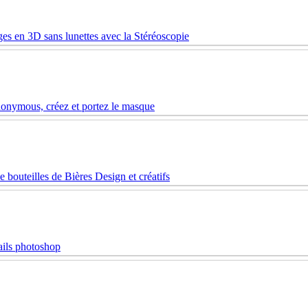
es en 3D sans lunettes avec la Stéréoscopie
nymous, créez et portez le masque
 bouteilles de Bières Design et créatifs
ails photoshop