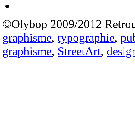
©Olybop 2009/2012
Retrou
graphisme
,
typographie
,
pub
graphisme
,
StreetArt
,
desig