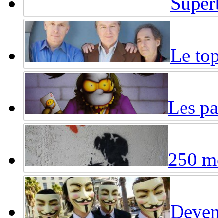
Super
Le top
Les pa
250 me
Deven