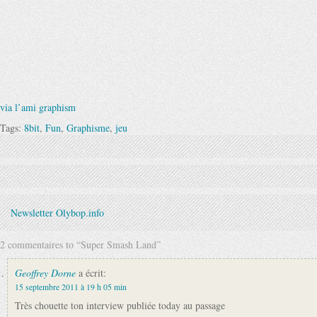
via l’ami graphism
Tags:
8bit
,
Fun
,
Graphisme
,
jeu
Newsletter Olybop.info
2 commentaires to “Super Smash Land”
Geoffrey Dorne
a écrit:
15 septembre 2011 à 19 h 05 min
Très chouette ton interview publiée today au passage