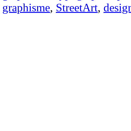
graphisme
,
StreetArt
,
desig