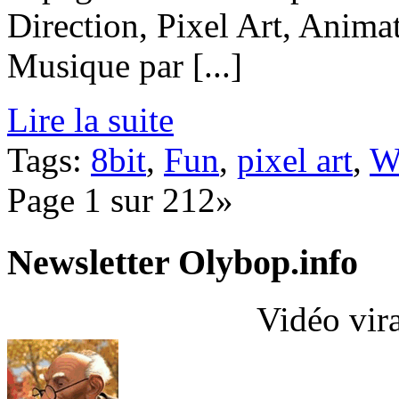
Direction, Pixel Art, Anima
Musique par [...]
Lire la suite
Tags:
8bit
,
Fun
,
pixel art
,
W
Page 1 sur 2
1
2»
Newsletter Olybop.info
Vidéo vir