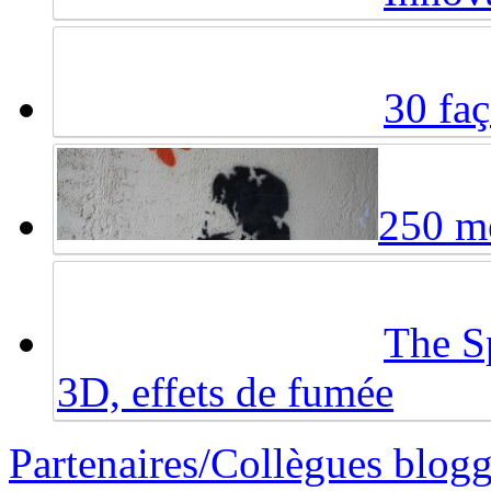
30 fa
250 me
The Sp
3D, effets de fumée
Partenaires/Collègues blog