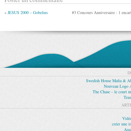
«
JESUS 2000 – Gobelins
#3 Concours Anniversaire : 1 encar
D
Swedish House Mafia & Abs
Nouveau Logo Ap
The Chase – le court m
Teas
ARTI
Vidéo
créer une i
Assa