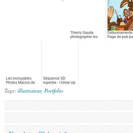
Thierry Gaude
Détournements
photographie les
Page de pub pa
Street-Art de Lemza
Fouablog
Les incroyables
Séquence 3D
Photos Macros de
superbe - I Grew Up
Lee Peiling
Thinking I Was An
Tags:
illustrateur
,
Portfolio
Eagle