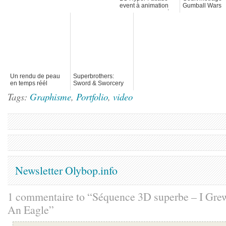
event à animation
Gumball Wars
sur un immeuble à
Berlin
Un rendu de peau
Superbrothers:
en temps réél
Sword & Sworcery
Trailer PixelArt
Tags:
Graphisme
,
Portfolio
,
video
Newsletter Olybop.info
1 commentaire to “Séquence 3D superbe – I Gre
An Eagle”