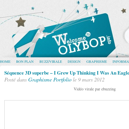
HOME
BON PLAN
BUZZ/VIRALE
DESIGN
GRAPHISME
INFORMA
Séquence 3D superbe – I Grew Up Thinking I Was An Eagl
Posté dans
Graphisme
Portfolio
le 9 mars 2012
Vidéo virale par ebuzzing