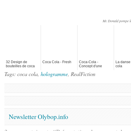
Mc Donald pompe le
32 Design de
Coca Cola - Fresh
Coca-Cola -
La danse
bouteilles de coca
Concept d'une
cola
cola
chambre du futur
Tags: coca cola,
hologramme
, RealFiction
(125 ans)
Newsletter Olybop.info