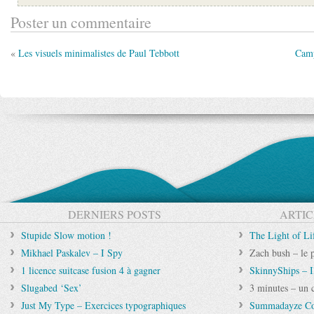
Poster un commentaire
«
Les visuels minimalistes de Paul Tebbott
Camp
DERNIERS POSTS
ARTIC
Stupide Slow motion !
The Light of Li
Mikhael Paskalev – I Spy
Zach bush – le p
1 licence suitcase fusion 4 à gagner
SkinnyShips – Il
Slugabed ‘Sex’
3 minutes – un c
Just My Type – Exercices typographiques
Summadayze Col