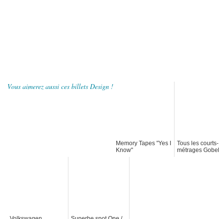
Vous aimerez aussi ces billets Design !
Memory Tapes "Yes I
Tous les courts-
Know"
métrages Gobel
2011
Volkswagen
Superbe spot One /