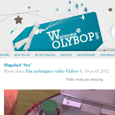
HOME
BON PLAN
BUZZ/VIRALE
DESIGN
GRAPHISME
INFORMA
Slugabed ‘Sex’
Posté dans
Fun
techniques vidéo
Vidéos
le 19 avril 2012
Vidéo virale par ebuzzing