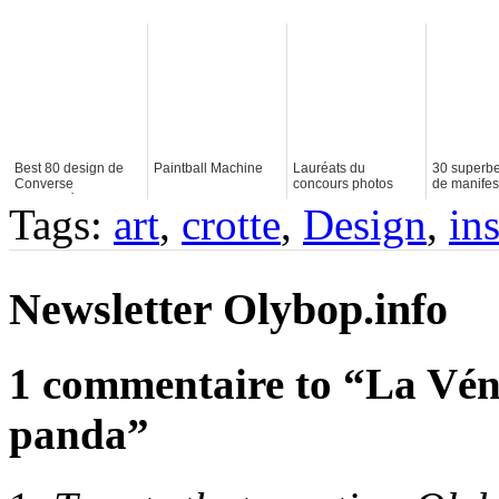
Best 80 design de
Paintball Machine
Lauréats du
30 superbe
Converse
concours photos
de manifes
customisés
Monster Children
contre AC
Tags:
art
,
crotte
,
Design
,
ins
Newsletter Olybop.info
1 commentaire to “La Vénu
panda”