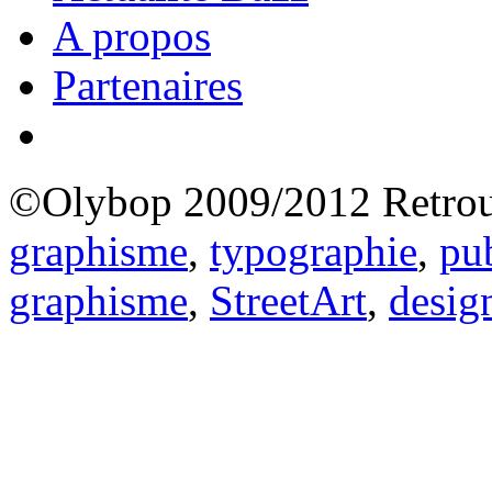
A propos
Partenaires
©Olybop 2009/2012
Retrou
graphisme
,
typographie
,
pub
graphisme
,
StreetArt
,
desig