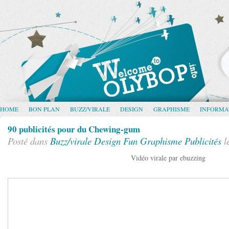
HOME
BON PLAN
BUZZ/VIRALE
DESIGN
GRAPHISME
INFORMA
90 publicités pour du Chewing-gum
Posté dans
Buzz/virale
Design
Fun
Graphisme
Publicités
le
Vidéo virale par ebuzzing