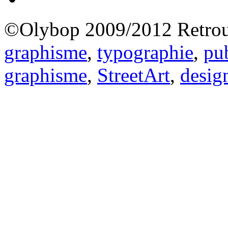
©Olybop 2009/2012
Retrou
graphisme
,
typographie
,
pub
graphisme
,
StreetArt
,
desig