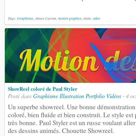
Tags:
Graphisme
, James Curran,
motion graphics
, tintin,
video
ShowReel coloré de Paul Styler
Posté dans
Graphisme
Illustration
Portfolio
Vidéos
- 4 oc
Un superbe showreel. Une bonne démonstration
coloré, bien fluide et bien construit. Le style es
très bonne. Paul Styler est un russe voulant all
des dessins animés. Chouette Showreel.