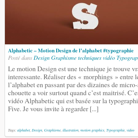
Alphabetic – Motion Design de l’alphabet #typographie
Posté dans
Design
Graphisme
techniques vidéo
Typograp
Le motion Design est une technique je trouve vr
interessante. Réaliser des « morphings » entre le
l’alphabet en passant par des dizaines de micro-
chouette a voir surtout quand c’est maitrisé. C’es
vidéo Alphabetic qui est basée sur la typograph
Five. Je vous invite à regarder [...]
Tags:
alphabet
,
Design
,
Graphisme
,
illustration
,
motion graphics
,
Typographie
,
video