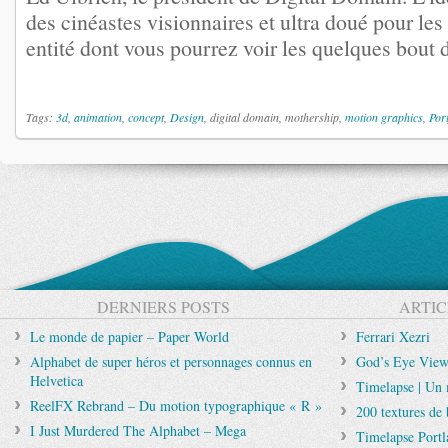
des cinéastes visionnaires et ultra doué pour le
entité dont vous pourrez voir les quelques bout de
Tags:
3d
,
animation
,
concept
,
Design
, digital domain, mothership,
motion graphics
,
Port
DERNIERS POSTS
ARTIC
Le monde de papier – Paper World
Ferrari Xezri
Alphabet de super héros et personnages connus en
God’s Eye Vie
Helvetica
Timelapse | Un 
ReelFX Rebrand – Du motion typographique « R »
200 textures de 
I Just Murdered The Alphabet – Mega
Timelapse Portl