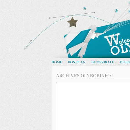
HOME
BON PLAN
BUZZ/VIRALE
DESI
ARCHIVES OLYBOP.INFO !