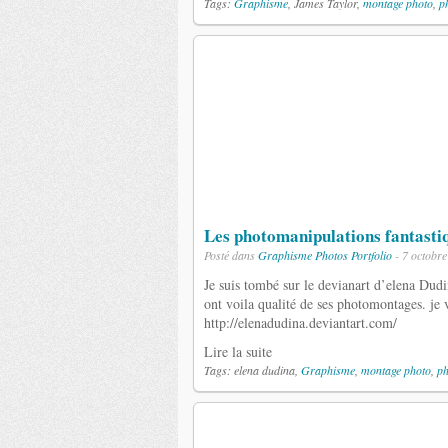
Tags:
Graphisme
, James Taylor,
montage photo
,
p
Les photomanipulations fantas
Posté dans
Graphisme
Photos
Portfolio
- 7 octobr
Je suis tombé sur le devianart d’elena Dudi
ont voila qualité de ses photomontages. je
http://elenadudina.deviantart.com/
Lire la suite
Tags: elena dudina,
Graphisme
,
montage photo
,
p