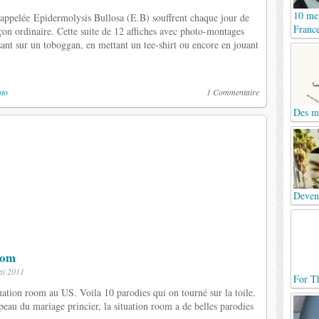
10 mei
e appelée Epidermolysis Bullosa (E.B) souffrent chaque jour de
France
açon ordinaire. Cette suite de 12 affiches avec photo-montages
ssant sur un toboggan, en mettant un tee-shirt ou encore en jouant
oto
1 Commentaire
Des mo
Deven
oom
ai 2011
For Th
tuation room au US. Voila 10 parodies qui on tourné sur la toile.
peau du mariage princier, la situation room a de belles parodies