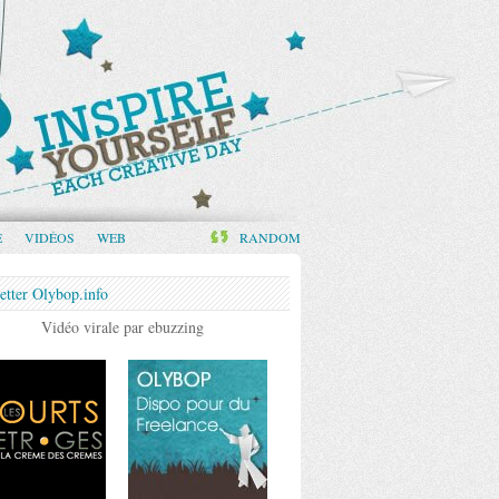
E
VIDÉOS
WEB
RANDOM
etter Olybop.info
Vidéo virale par ebuzzing