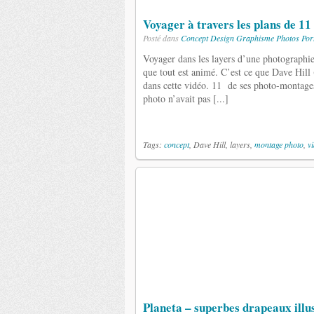
Voyager à travers les plans de 1
Posté dans
Concept
Design
Graphisme
Photos
Por
Voyager dans les layers d’une photographie
que tout est animé. C’est ce que Dave Hill
dans cette vidéo. 11 de ses photo-montages
photo n’avait pas [...]
Tags:
concept
, Dave Hill, layers,
montage photo
,
v
Planeta – superbes drapeaux illu