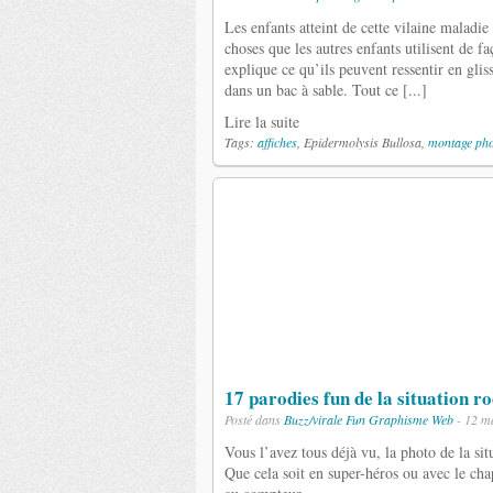
Les enfants atteint de cette vilaine maladi
choses que les autres enfants utilisent de f
explique ce qu’ils peuvent ressentir en gli
dans un bac à sable. Tout ce [...]
Lire la suite
Tags:
affiches
, Epidermolysis Bullosa,
montage ph
17 parodies fun de la situation r
Posté dans
Buzz/virale
Fun
Graphisme
Web
- 12 m
Vous l’avez tous déjà vu, la photo de la si
Que cela soit en super-héros ou avec le cha