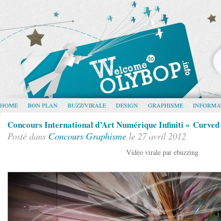
HOME
BON PLAN
BUZZ/VIRALE
DESIGN
GRAPHISME
INFORMA
Concours International d’Art Numérique Infiniti « Curved
Posté dans
Concours
Graphisme
le 27 avril 2012
Vidéo virale par ebuzzing