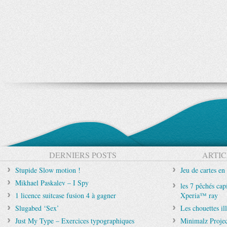
DERNIERS POSTS
ARTIC
Stupide Slow motion !
Jeu de cartes en
Mikhael Paskalev – I Spy
les 7 pêchés cap
1 licence suitcase fusion 4 à gagner
Xperia™ ray
Slugabed ‘Sex’
Les chouettes il
Just My Type – Exercices typographiques
Minimalz Projec