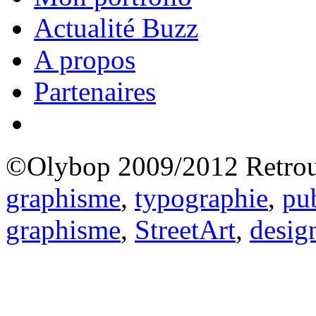
Actualité Buzz
A propos
Partenaires
©Olybop 2009/2012
Retrou
graphisme
,
typographie
,
pub
graphisme
,
StreetArt
,
desig