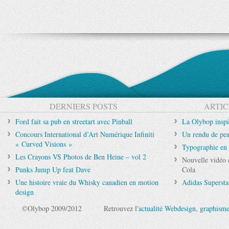
DERNIERS POSTS
ARTIC
Ford fait sa pub en streetart avec Pinball
La Olybop inspi
Concours International d’Art Numérique Infiniti
Un rendu de pea
« Curved Visions »
Typographie en 
Les Crayons VS Photos de Ben Heine – vol 2
Nouvelle vidéo
Punks Jump Up feat Dave
Cola
Une histoire vraie du Whisky canadien en motion
Adidas Supersta
design
©Olybop 2009/2012
Retrouvez l'
actualité Webdesign
,
graphism