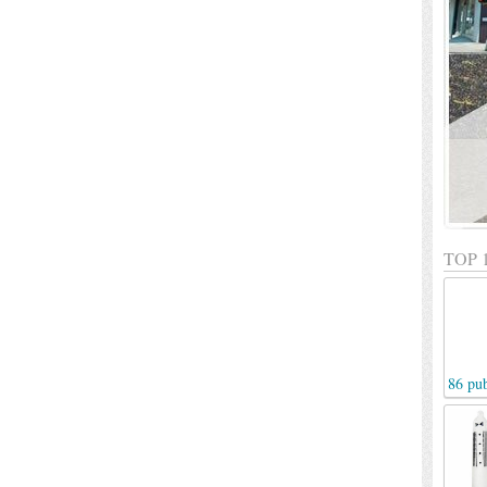
TOP 
86 pub