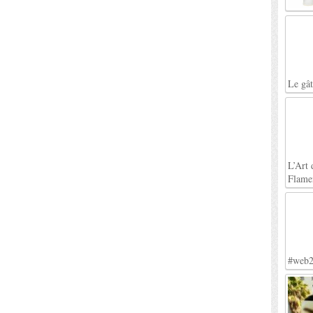
Le gâ
L’Art 
Flame
#web2