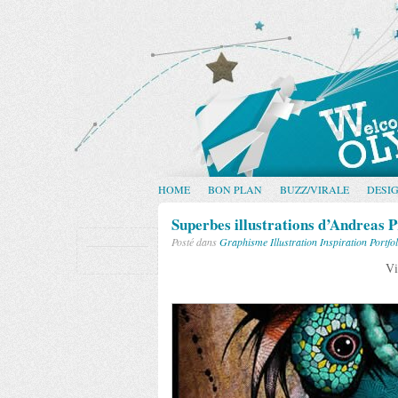
HOME
BON PLAN
BUZZ/VIRALE
DESI
Superbes illustrations d’Andreas P
Posté dans
Graphisme
Illustration
Inspiration
Portfol
Vi