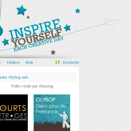
E
VIDÉOS
WEB
RANDOM
etter Olybop.info
Vidéo virale par ebuzzing