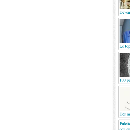
Deven
Le top
100 pu
Des mo
Palett
couleu