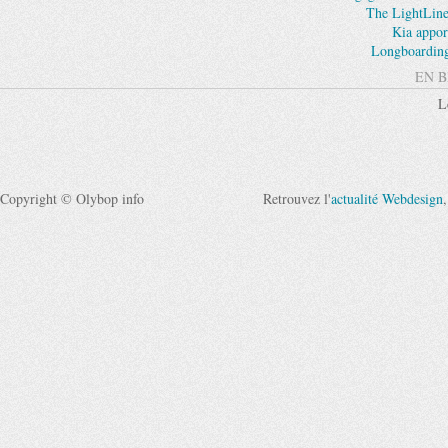
The LightLin
Kia appor
Longboarding
EN B
L
Copyright © Olybop info
Retrouvez l'
actualité Webdesign