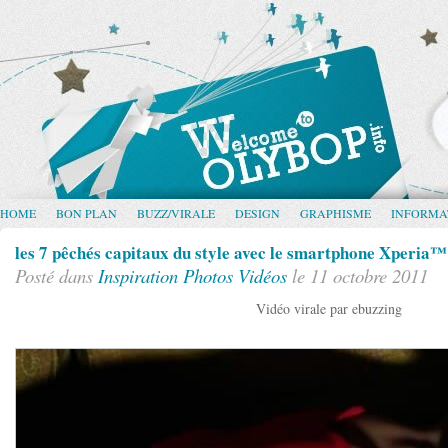
HOME
BON PLAN
BUZZ/VIRALE
DESIGN
GRAPHISME
INFORMA
les 7 pêchés capitaux du style avec le smartphone Xperia™
Posté dans
Inspiration
Photos
Vidéos
le 11 octobre 2011
Vidéo virale par ebuzzing