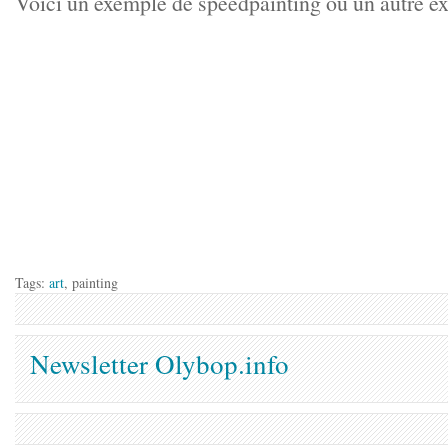
Voici un
exemple de speedpainting
ou
un autre e
Tags:
art
, painting
Newsletter Olybop.info