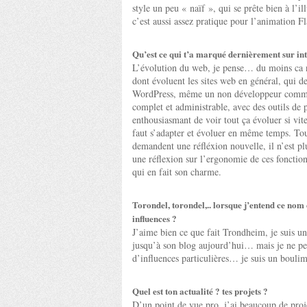
style un peu « naïf », qui se prête bien à l’i
c’est aussi assez pratique pour l’animation Fl
Qu’est ce qui t’a marqué dernièrement sur in
L’évolution du web, je pense… du moins ca n’
dont évoluent les sites web en général, qui 
WordPress, même un non développeur comme m
complet et administrable, avec des outils de p
enthousiasmant de voir tout ça évoluer si vite
faut s’adapter et évoluer en même temps. Tout
demandent une réfléxion nouvelle, il n’est pl
une réflexion sur l’ergonomie de ces fonctionn
qui en fait son charme.
Torondel, torondel,.. lorsque j’entend ce nom 
influences ?
J’aime bien ce que fait Trondheim, je suis un
jusqu’à son blog aujourd’hui… mais je ne pens
d’influences particulières… je suis un bouli
Quel est ton actualité ? tes projets ?
D’un point de vue pro, j’ai beaucoup de proj