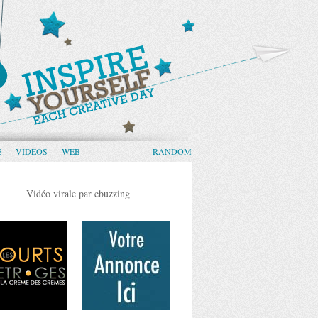
E
VIDÉOS
WEB
RANDOM
Vidéo virale par ebuzzing