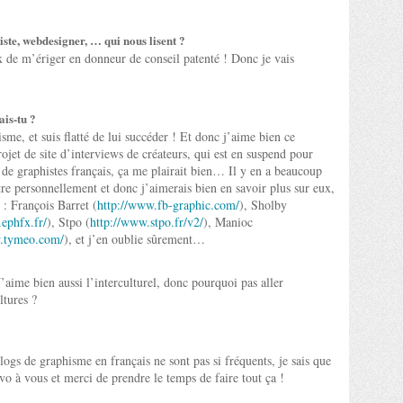
iste, webdesigner, … qui nous lisent ?
 de m’ériger en donneur de conseil patenté ! Donc je vais
ais-tu ?
isme, et suis flatté de lui succéder ! Et donc j’aime bien ce
jet de site d’interviews de créateurs, qui est en suspend pour
s de graphistes français, ça me plairait bien… Il y en a beaucoup
tre personnellement et donc j’aimerais bien en savoir plus sur eux,
 : François Barret (
http://www.fb-graphic.com/
), Sholby
ephfx.fr/
), Stpo (
http://www.stpo.fr/v2/
), Manioc
w.tymeo.com/
), et j’en oublie sûrement…
’aime bien aussi l’interculturel, donc pourquoi pas aller
ltures ?
logs de graphisme en français ne sont pas si fréquents, je sais que
o à vous et merci de prendre le temps de faire tout ça !