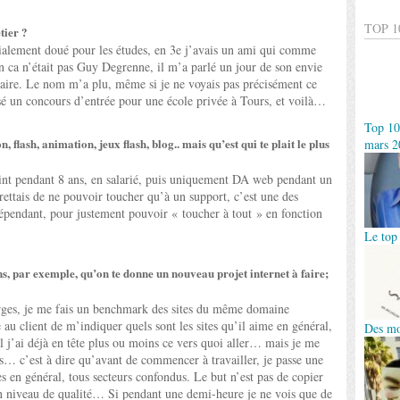
TOP 1
tier ?
cialement doué pour les études, en 3e j’avais un ami qui comme
n ca n’était pas Guy Degrenne, il m’a parlé un jour de son envie
itaire. Le nom m’a plu, même si je ne voyais pas précisément ce
assé un concours d’entrée pour une école privée à Tours, et voilà…
Top 10
, flash, animation, jeux flash, blog.. mais qu’est qui te plait le plus
mars 2
print pendant 8 ans, en salarié, puis uniquement DA web pendant un
grettais de ne pouvoir toucher qu’à un support, c’est une des
dépendant, pour justement pouvoir « toucher à tout » en fonction
Le top
, par exemple, qu’on te donne un nouveau projet internet à faire;
arges, je me fais un benchmark des sites du même domaine
e au client de m’indiquer quels sont les sites qu’il aime en général,
Des mo
 j’ai déjà en tête plus ou moins ce vers quoi aller… mais je me
es… c’est à dire qu’avant de commencer à travailler, je passe une
es en général, tous secteurs confondus. Le but n’est pas de copier
un niveau de qualité… Si pendant une demi-heure je ne vois que de