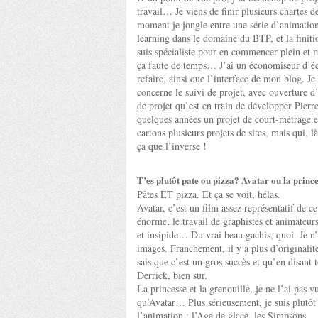
travail… Je viens de finir plusieurs chartes de
moment je jongle entre une série d’animatio
learning dans le domaine du BTP, et la finitio
suis spécialiste pour en commencer plein et m
ça faute de temps… J’ai un économiseur d’écra
refaire, ainsi que l’interface de mon blog. J
concerne le suivi de projet, avec ouverture d
de projet qu’est en train de développer Pierr
quelques années un projet de court-métrage en
cartons plusieurs projets de sites, mais qui, 
ça que l’inverse !
T’es plutôt pate ou pizza? Avatar ou la prince
Pâtes ET pizza. Et ça se voit, hélas.
Avatar, c’est un film assez représentatif d
énorme, le travail de graphistes et animateur
et insipide… Du vrai beau gachis, quoi. Je n’
images. Franchement, il y a plus d’originalit
sais que c’est un gros succès et qu’en disant 
Derrick, bien sur.
La princesse et la grenouille, je ne l’ai pas 
qu’Avatar… Plus sérieusement, je suis plutô
l’animation : l’Age de glace, les Simpsons…