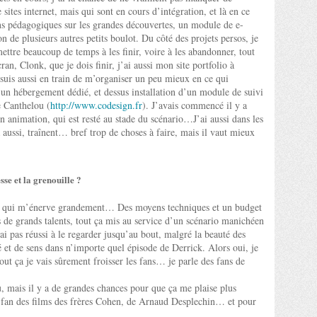
 sites internet, mais qui sont en cours d’intégration, et là en ce
ns pédagogiques sur les grandes découvertes, un module de e-
n de plusieurs autres petits boulot. Du côté des projets persos, je
ettre beaucoup de temps à les finir, voire à les abandonner, tout
n, Clonk, que je dois finir, j’ai aussi mon site portfolio à
e suis aussi en train de m’organiser un peu mieux en ce qui
’un hébergement dédié, et dessus installation d’un module de suivi
e Canthelou (
http://www.codesign.fr
). J’avais commencé il y a
 animation, qui est resté au stade du scénario…J’ai aussi dans les
là aussi, traînent… bref trop de choses à faire, mais il vaut mieux
sse et la grenouille ?
e ce qui m’énerve grandement… Des moyens techniques et un budget
s de grands talents, tout ça mis au service d’un scénario manichéen
ai pas réussi à le regarder jusqu’au bout, malgré la beauté des
é et de sens dans n’importe quel épisode de Derrick. Alors oui, je
tout ça je vais sûrement froisser les fans… je parle des fans de
vu, mais il y a de grandes chances pour que ça me plaise plus
t fan des films des frères Cohen, de Arnaud Desplechin… et pour