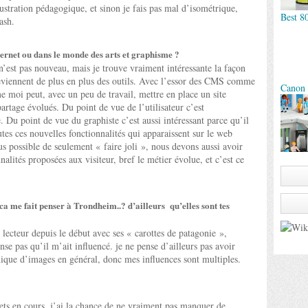
llustration pédagogique, et sinon je fais pas mal d’isométrique,
Best 8
ash.
ternet ou dans le monde des arts et graphisme ?
est pas nouveau, mais je trouve vraiment intéressante la façon
deviennent de plus en plus des outils. Avec l’essor des CMS comme
Canon 
oi peut, avec un peu de travail, mettre en place un site
artage évolués. Du point de vue de l’utilisateur c’est
. Du point de vue du graphiste c’est aussi intéressant parce qu’il
es ces nouvelles fonctionnalités qui apparaissent sur le web
us possible de seulement « faire joli », nous devons aussi avoir
alités proposées aux visiteur, bref le métier évolue, et c’est ce
ca me fait penser à Trondheim..? d’ailleurs qu’elles sont tes
 lecteur depuis le début avec ses « carottes de patagonie »,
e pas qu’il m’ait influencé. je ne pense d’ailleurs pas avoir
mique d’images en général, donc mes influences sont multiples.
ets en cours, j’ai la chance de ne vraiment pas manquer de