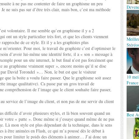
 ensuite à ne pas me contenter de faire un graphisme un peu
Devene
Je ne suis pas sur d’être très clair, mais bon, c’est ma méthode
 c’est volontaire. Il me semble qu’en graphisme il y a 2
qui ont un style particulier très fort, et que les clients viennent
Meille
 rapproche de ce style. Et il y a les graphistes plus
Stéréo
e m’orienter. Pour moi, le travail du graphiste c’est d’optimiser le
besoin d’avoir lui-même une identité forte, il a « son » message à
exemple pour un site internet, le but final n’est pas forcément que
site au graphisme vraiment super », encore moins qu’il se dise
it par David Torondel »… Non, le but est que le visiteur
10 meil
ge que la boite a voulu faire passer. Que le graphisme soit assez
France
cette image qualitative). Ca passe par un gros travail de
nne compréhension de l’image que le client souhaite faire passer,
u service de l’image du client, et non pas de me servir du client
lus difficile d’avoir plusieurs styles, et là bien souvent quand un
Best A
voir votre « patte ». Donc même si j’essaye quand même de ne pas
ge. Là mon style est plus dépendant de la technique, dans le sens
ées à être animées en Flash, ce qui m’a poussé dès le début à
les pour limiter le poids des éléments à animer… J’ai donc un