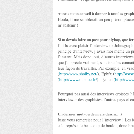
Aurais-tu un conseil à donner à tout les graph
Houlà, il me semblerait un peu présomptueux
m’abstenir !
Si tu devais faire un post pour olybop, que fer
J’ai lu avec plaisir l’interview de Johnsgraph
principe d’interview, j’avais moi même un pro
l’instant. Mais donc, oui, d’autres interview
que j’apprécie vraiment, sans tous les connaî
leur façon de travailler. Par exemple, en vrac
(
http://www.sholby.net/
), Ephfx (
http://www.
(
http://www.manioc.fr/
), Tymeo (
http://ww
Pourquoi pas aussi des interviews croisées ? J
interviewer des graphistes d’autres pays et cu
Un dernier mot (ou derniers dessin….)
Juste vous remercier pour l’interview ! Les b
cela représente beaucoup de boulot, donc brav