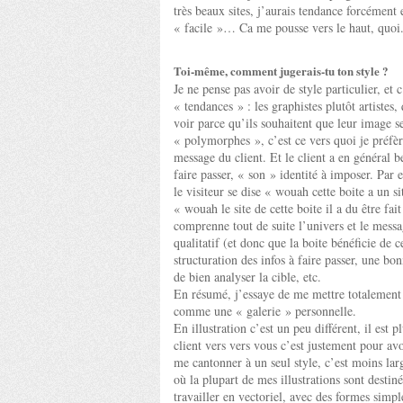
très beaux sites, j’aurais tendance forcément
« facile »… Ca me pousse vers le haut, quoi. 
Toi-même, comment jugerais-tu ton style ?
Je ne pense pas avoir de style particulier, et
« tendances » : les graphistes plutôt artistes, 
voir parce qu’ils souhaitent que leur image se
« polymorphes », c’est ce vers quoi je préfèr
message du client. Et le client a en général 
faire passer, « son » identité à imposer. Par 
le visiteur se dise « wouah cette boite a un 
« wouah le site de cette boite il a du être fa
comprenne tout de suite l’univers et le messa
qualitatif (et donc que la boite bénéficie de 
structuration des infos à faire passer, une bo
de bien analyser la cible, etc.
En résumé, j’essaye de me mettre totalement a
comme une « galerie » personnelle.
En illustration c’est un peu différent, il est p
client vers vers vous c’est justement pour a
me cantonner à un seul style, c’est moins lar
où la plupart de mes illustrations sont destin
travailler en vectoriel, avec des formes simp