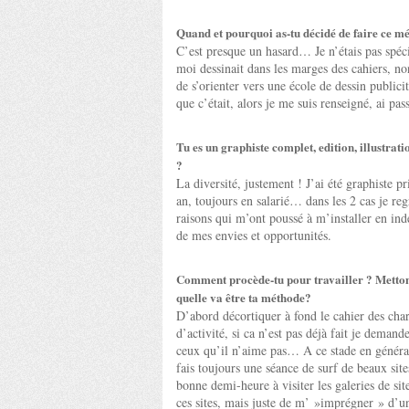
Quand et pourquoi as-tu décidé de faire ce mé
C’est presque un hasard… Je n’étais pas spé
moi dessinait dans les marges des cahiers, no
de s’orienter vers une école de dessin public
que c’était, alors je me suis renseigné, ai p
Tu es un graphiste complet, edition, illustration
?
La diversité, justement ! J’ai été graphiste 
an, toujours en salarié… dans les 2 cas je re
raisons qui m’ont poussé à m’installer en in
de mes envies et opportunités.
Comment procède-tu pour travailler ? Mettons
quelle va être ta méthode?
D’abord décortiquer à fond le cahier des ch
d’activité, si ca n’est pas déjà fait je demand
ceux qu’il n’aime pas… A ce stade en général
fais toujours une séance de surf de beaux sit
bonne demi-heure à visiter les galeries de sit
ces sites, mais juste de m’ »imprégner » d’