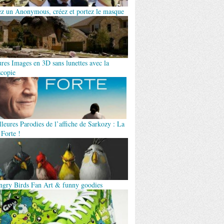
z un Anonymous, créez et portez le masque
ures Images en 3D sans lunettes avec la
scopie
leures Parodies de l’affiche de Sarkozy : La
 Forte !
ngry Birds Fan Art & funny goodies