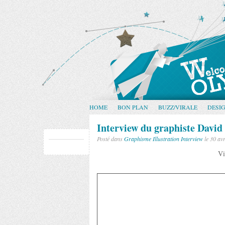
HOME
BON PLAN
BUZZ/VIRALE
DESI
Interview du graphiste David
Posté dans
Graphisme
Illustration
Interview
le 30 avr
Vi