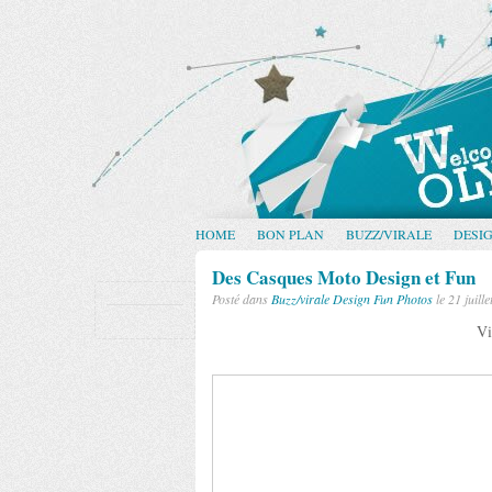
HOME
BON PLAN
BUZZ/VIRALE
DESI
Des Casques Moto Design et Fun
Posté dans
Buzz/virale
Design
Fun
Photos
le 21 juill
Vi