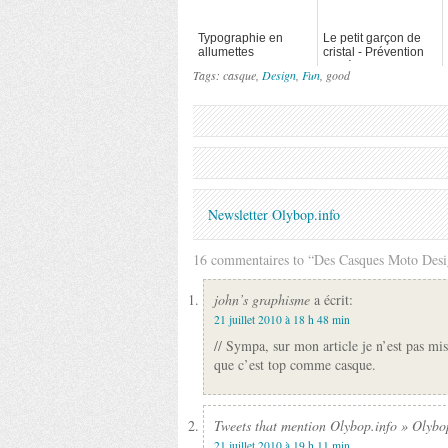
Typographie en
Le petit garçon de
allumettes
cristal - Prévention
routière (GlassBoy)
Tags: casque,
Design
,
Fun
, good
Newsletter Olybop.info
16 commentaires to “Des Casques Moto Desi
john’s graphisme
a écrit:
21 juillet 2010 à 18 h 48 min
// Sympa, sur mon article je n’est pas mis
que c’est top comme casque.
Tweets that mention Olybop.info » Olyb
21 juillet 2010 à 19 h 11 min