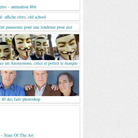
tro – animation 8bit
al- affiche rétro, old school
cité panasonic pour une tondeuse pour nez
ez un Anonymous, créez et portez le masque
 40 des fails photoshop
 – State Of The Art