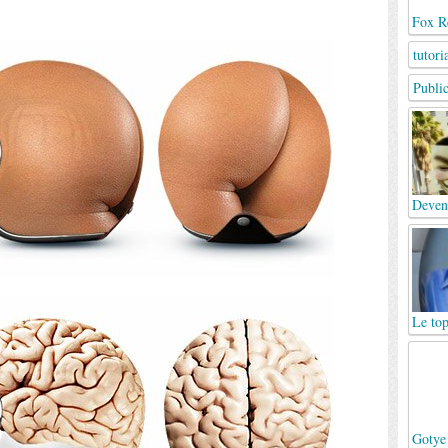
Fox Re
tutori
Publi
Deven
Le top
Gotye