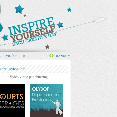
E
VIDÉOS
WEB
RANDOM
etter Olybop.info
Vidéo virale par ebuzzing