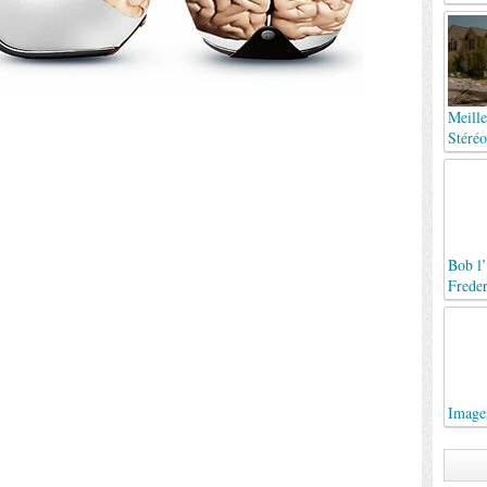
Meille
Stéréo
Bob l’
Frede
Images