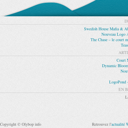
D
Swedish House Mafia & Abs
Nouveau Logo Ap
The Chase – le court m
Teas
ARTI
Court 
Dynamic Blooms
Nouv
LogoPond –
EN B
L
Copyright © Olybop info
Retrouvez l'
actualité