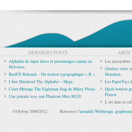
DERNIERS POSTS
ARTIC
Alphabet de super héros et personnages connus en
Les incroyables
Helvetica
Générez votre s
ReelFX Rebrand – Du motion typographique « R »
Heineken.
I Just Murdered The Alphabet – Mega
Les PaperToys 
Court Métrage The Eagleman Stag de Mikey Please
Quels boulots p
Pinzon
Une journée avec une Phantom Miro M120
L’art dans le ca
©Olybop 2009/2012
Retrouvez l'
actualité Webdesign
,
graphism