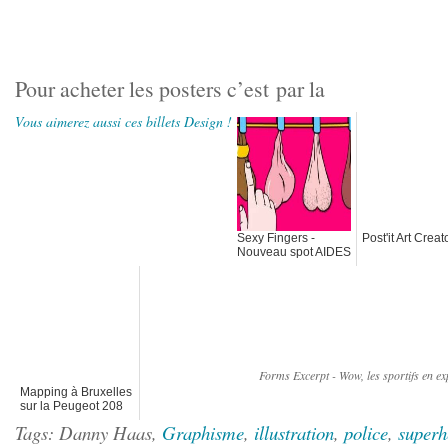
Pour acheter les posters c’est
par la
Vous aimerez aussi ces billets Design !
Sexy Fingers -
Post'it Art Creat
Nouveau spot AIDES
Forms Excerpt - Wow, les sportifs en e
Mapping à Bruxelles
sur la Peugeot 208
Tags: Danny Haas,
Graphisme
,
illustration
,
police
,
superh