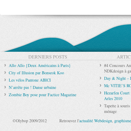
DERNIERS POSTS
ARTIC
Allo Allo {Deux Américains à Paris}
#4 Concours Ann
NDKdesign à ga
City of Illusion par Bonseok Koo
Day & Night – 
Les vélos Pantone ABICI
Mc VITIE’S ROC
N’arrête pas ! Danse urbaine
Hezarfen Court
Zombie Boy pose pour Factice Magazine
Arles 2010
Tapette à souris
ménage
©Olybop 2009/2012
Retrouvez l'
actualité Webdesign
,
graphism