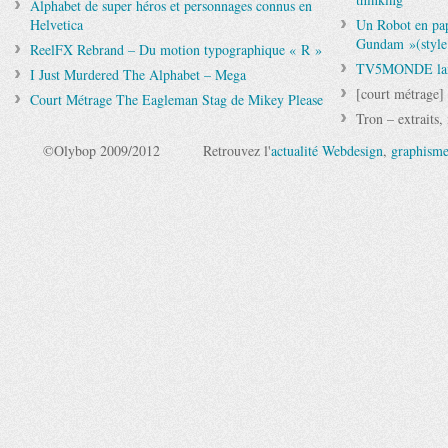
Alphabet de super héros et personnages connus en
Helvetica
Un Robot en pap
Gundam »(style
ReelFX Rebrand – Du motion typographique « R »
TV5MONDE lanc
I Just Murdered The Alphabet – Mega
[court métrage
Court Métrage The Eagleman Stag de Mikey Please
Tron – extraits,
©Olybop 2009/2012
Retrouvez l'
actualité Webdesign
,
graphism