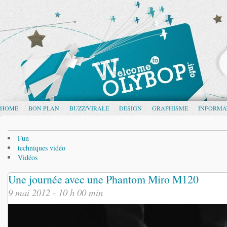
HOME
BON PLAN
BUZZ/VIRALE
DESIGN
GRAPHISME
INFORMA
Fun
techniques vidéo
Vidéos
Une journée avec une Phantom Miro M120
9 mai 2012 - 10 h 00 min